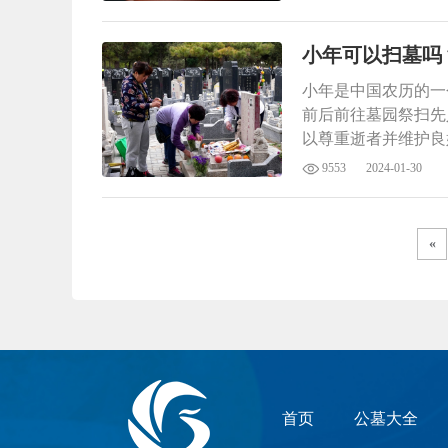
小年可以扫墓吗
小年是中国农历的一
前后前往墓园祭扫先
以尊重逝者并维护良
9553
2024-01-30
«
首页
公墓大全