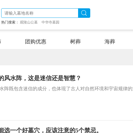
热门搜索：
观陵山公墓
中华寺墓园
布
团购优惠
树葬
海葬
的风水阵，这是迷信还是智慧？
水阵既包含迷信的成分，也体现了古人对自然环境和宇宙规律的
能选一个好墓穴，应该注意的5个禁忌。