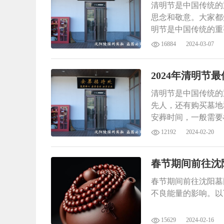
清明节是中国传统的
思念和敬意。大家都
明节是中国传统的重
念和敬意。大家都知
16884
2024-03-07
节是中国传统的重要
和敬意。大家都知道
2024年清明节
清明节是中国传统的
先人，还有购买墓地
安葬时间，一般需要
12192
2024-02-20
春节期间前往沈
春节期间前往沈阳墓
不良能量的影响。以
15629
2024-02-16