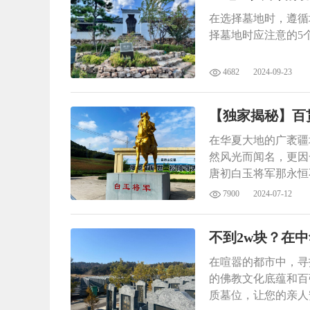
在选择墓地时，遵循
择墓地时应注意的5
4682
2024-09-23
【独家揭秘】百
在华夏大地的广袤疆
然风光而闻名，更因
唐初白玉将军那永恒
7900
2024-07-12
不到2w块？在
在喧嚣的都市中，寻
的佛教文化底蕴和百
质墓位，让您的亲人