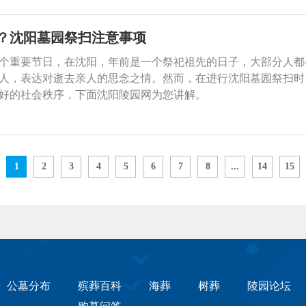
？沈阳墓园祭扫注意事项
个重要节日，在沈阳，年前是一个祭祀祖先的日子，大部分人都
人，表达对逝去亲人的思念之情。然而，在进行沈阳墓园祭扫时
好的社会秩序，下面沈阳陵园网为您讲解。
1
2
3
4
5
6
7
8
...
14
15
公墓分布
殡葬百科
海葬
树葬
陵园论坛