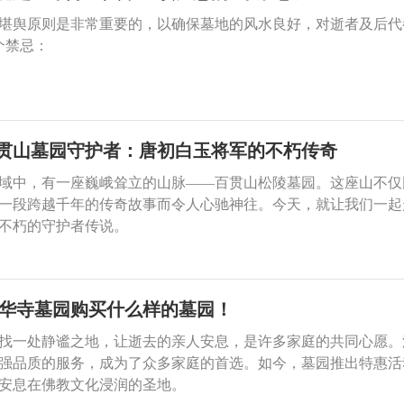
堪舆原则是非常重要的，以确保墓地的风水良好，对逝者及后代
个禁忌：
贯山墓园守护者：唐初白玉将军的不朽传奇
域中，有一座巍峨耸立的山脉——百贯山松陵墓园。这座山不仅
一段跨越千年的传奇故事而令人心驰神往。今天，就让我们一起
不朽的守护者传说。
中华寺墓园购买什么样的墓园！
找一处静谧之地，让逝去的亲人安息，是许多家庭的共同心愿。
强品质的服务，成为了众多家庭的首选。如今，墓园推出特惠活
安息在佛教文化浸润的圣地。