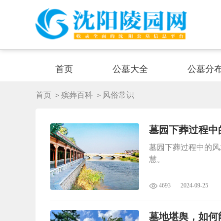
首页
公墓大全
公墓分
首页
＞殡葬百科
＞风俗常识
墓园下葬过程中
墓园下葬过程中的风
慧。‌
4693
2024-09-25
墓地堪舆，如何